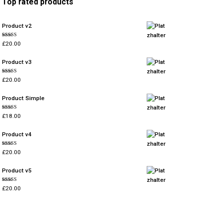
Top rated products
Product v2
Bewertet
£
20.00
mit
4.67
von 5
Product v3
Bewertet
£
20.00
mit
4.67
von 5
Product Simple
Bewertet
£
18.00
mit
4.67
von 5
Product v4
Bewertet
£
20.00
mit
4.33
von 5
Product v5
Bewertet
£
20.00
mit
4.33
von 5